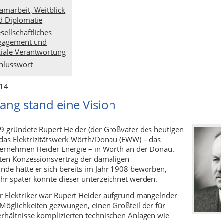
amarbeit, Weitblick
d Diplomatie
sellschaftliches
gagement und
ziale Verantwortung
hlusswort
 14
ang stand eine Vision
 gründete Rupert Heider (der Großvater des heutigen
 das Elektrizitätswerk Wörth/Donau (EWW) – das
ternehmen Heider Energie – in Wörth an der Donau.
ten Konzessionsvertrag der damaligen
de hatte er sich bereits im Jahr 1908 beworben,
ahr später konnte dieser unterzeichnet werden.
er Elektriker war Rupert Heider aufgrund mangelnder
r Möglichkeiten gezwungen, einen Großteil der für
rhältnisse komplizierten technischen Anlagen wie