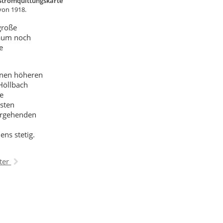
Stromquittungskarte
von 1918.
große
kaum noch
e
enen höheren
 Höllbach
ge
rsten
ergehenden
ns stetig.
ter