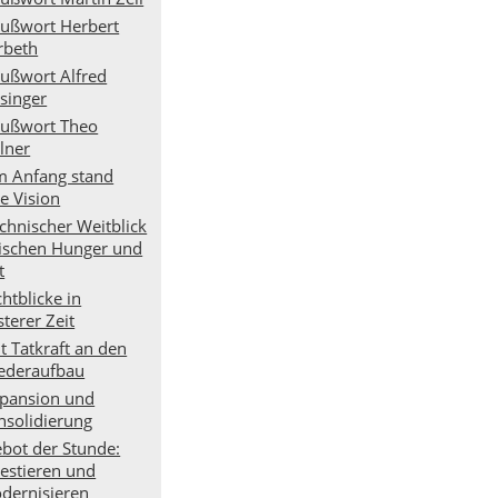
ußwort Herbert
rbeth
ußwort Alfred
isinger
ußwort Theo
lner
 Anfang stand
e Vision
chnischer Weitblick
ischen Hunger und
t
chtblicke in
sterer Zeit
t Tatkraft an den
ederaufbau
pansion und
nsolidierung
bot der Stunde:
vestieren und
dernisieren