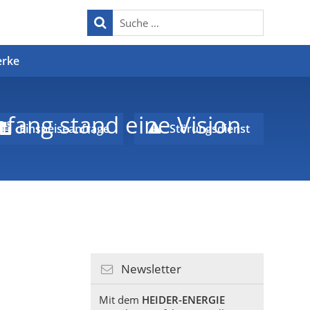
erke
fang stand eine Vision
Einspeiseanfrage
Störungsdienst
Newsletter
Mit dem
HEIDER-ENERGIE