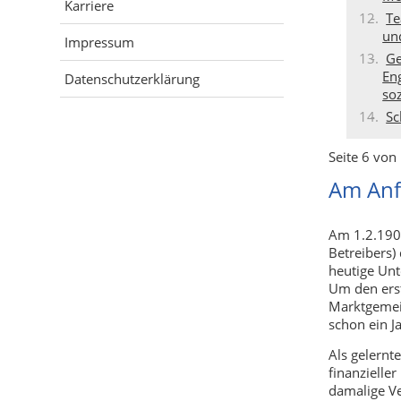
Karriere
Te
un
Impressum
Ge
En
Datenschutzerklärung
so
Sc
Seite 6 von
Am Anf
Am 1.2.1909
Betreibers)
heutige Un
Um den ers
Marktgemein
schon ein J
Als gelernt
finanzielle
damalige Ve