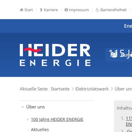
Start
Karriere
Impressum
Barrierefreiheit
Ene
115 
Kund
Aktuelle Seite:
Startseite
Elektrizitätswerk
Über un
Über uns
Inhalts
11
100 Jahre HEIDER ENERGIE
EN
Aktuelles
Gr