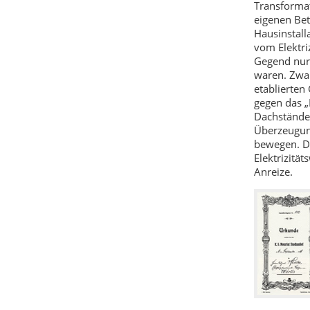
Transforma
eigenen Bet
Hausinstal
vom Elektri
Gegend nur 
waren. Zwar
etablierten
gegen das „
Dachständer
Überzeugun
bewegen. D
Elektrizitä
Anreize.