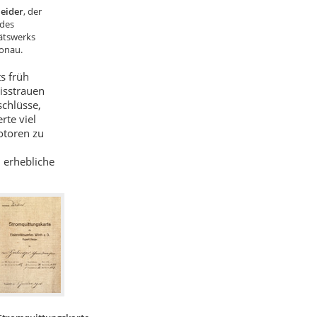
eider
, der
des
tätswerks
onau.
s früh
isstrauen
chlüsse,
rte viel
otoren zu
h erhebliche