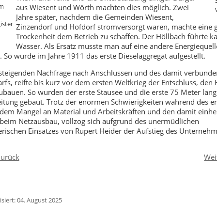
m
aus Wiesent und Wörth machten dies möglich. Zwei
Jahre später, nachdem die Gemeinden Wiesent,
ister
Zinzendorf und Hofdorf stromversorgt waren, machte eine 
Trockenheit dem Betrieb zu schaffen. Der Höllbach führte 
Wasser. Als Ersatz musste man auf eine andere Energiequell
 So wurde im Jahre 1911 das erste Dieselaggregat aufgestellt.
steigenden Nachfrage nach Anschlüssen und des damit verbund
rfs, reifte bis kurz vor dem ersten Weltkrieg der Entschluss, den
ubauen. So wurden der erste Stausee und die erste 75 Meter lan
itung gebaut. Trotz der enormen Schwierigkeiten während des e
 dem Mangel an Material und Arbeitskräften und den damit einh
beim Netzausbau, vollzog sich aufgrund des unermüdlichen
ischen Einsatzes von Rupert Heider der Aufstieg des Unternehme
urück
Wei
isiert: 04. August 2025