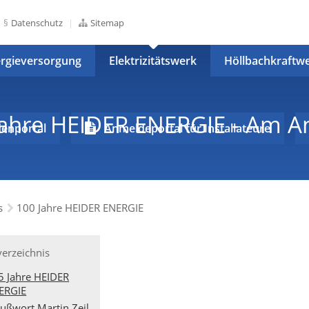
Datenschutz
Sitemap
rgieversorgung
Elektrizitätswerk
Höllbachkraftw
Jahre HEIDER ENERGIE - Am An
enportal
Anmeldeportal für Installateure
s
100 Jahre HEIDER ENERGIE
verzeichnis
5 Jahre HEIDER
ERGIE
ußwort Martin Zeil