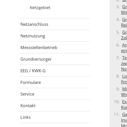
Gr
Netzgebiet
Mi
Gr
Netzanschluss
Re
Gr
Netznutzung
Zel
Am
Messstellenbetrieb
ein
Te
Grundversorger
zw
No
EEG / KWK-G
Li
fin
Formulare
Mi
Service
Wi
Ex
Kontakt
Ko
Ge
Links
In
Mo