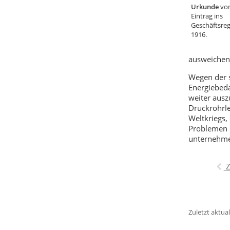
Urkunde
vo
Eintrag ins
Geschäftsreg
1916.
ausweichen.
Wegen der 
Energiebeda
weiter ausz
Druckrohrle
Weltkriegs,
Problemen 
unternehmer
Z
Zuletzt aktual