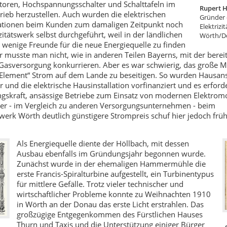
toren, Hochspannungsschalter und Schalttafeln im
Rupert H
rieb herzustellen. Auch wurden die elektrischen
Gründer 
lationen beim Kunden zum damaligen Zeitpunkt noch
Elektrizi
zitätswerk selbst durchgeführt, weil in der ländlichen
Wörth/D
wenige Freunde für die neue Energiequelle zu finden
 musste man nicht, wie in anderen Teilen Bayerns, mit der bereit
 Gasversorgung konkurrieren. Aber es war schwierig, das große M
Element“ Strom auf dem Lande zu beseitigen. So wurden Hausans
 und die elektrische Hausinstallation vorfinanziert und es erforde
gskraft, ansässige Betriebe zum Einsatz von modernen Elektrom
er - im Vergleich zu anderen Versorgungsunternehmen - beim
tswerk Wörth deutlich günstigere Strompreis schuf hier jedoch frü
Als Energiequelle diente der Höllbach, mit dessen
Ausbau ebenfalls im Gründungsjahr begonnen wurde.
Zunächst wurde in der ehemaligen Hammermühle die
erste Francis-Spiralturbine aufgestellt, ein Turbinentypus
für mittlere Gefälle. Trotz vieler technischer und
wirtschaftlicher Probleme konnte zu Weihnachten 1910
in Wörth an der Donau das erste Licht erstrahlen. Das
großzügige Entgegenkommen des Fürstlichen Hauses
Thurn und Taxis und die Unterstützung einiger Bürger