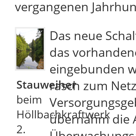
vergangenen Jahrhun
Das neue Schal
das vorhanden
eingebunden we
Stauweiher
rasch zum Net
beim
Versorgungsgeb
Höllbachkraftwerk
übernahm die A
2.
Überwachungsa