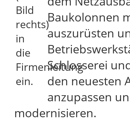
dem Netzausba
Bild
Baukolonnen m
rechts)
auszurüsten un
in
Betriebswerkstä
die
Schlosserei un
Firmenleitung
den neuesten 
ein.
anzupassen und
modernisieren.