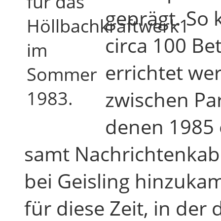
für das
geprägt. So 
Höllbachkraftwerk1
circa 100 Be
im
errichtet we
Sommer
zwischen Pa
1983.
denen 1985 
samt Nachrichtenkab
bei Geisling hinzukam
für diese Zeit, in de