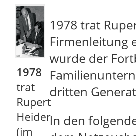
1978 trat Ruper
Firmenleitung e
wurde der Fort
1978
Familienunter
trat
dritten Generat
Rupert
Heider
In den folgend
(im