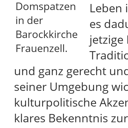
Domspatzen
Leben 
in der
es dadu
Barockkirche
jetzige
Frauenzell.
Traditi
und ganz gerecht und
seiner Umgebung wich
kulturpolitische Akzen
klares Bekenntnis zu