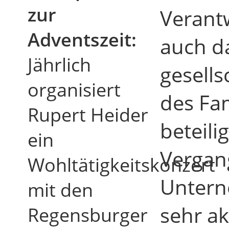
zur
Verant
Adventszeit:
auch d
Jährlich
gesell
organisiert
des Fa
Rupert Heider
beteili
ein
Vergang
Wohltätigkeitskonzert
Untern
mit den
sehr ak
Regensburger