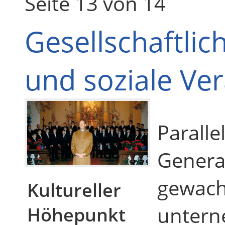
Seite 13 von 14
Gesellschaftli
und soziale Ve
Paralle
Genera
gewac
Kultureller
untern
Höhepunkt