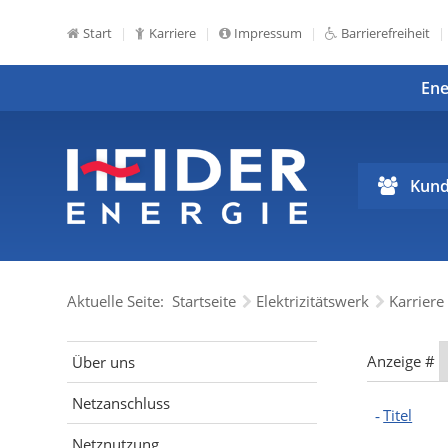
Start
Karriere
Impressum
Barrierefreiheit
Ene
Kund
Aktuelle Seite:
Startseite
Elektrizitätswerk
Karriere
Anzeige #
Über uns
Netzanschluss
Titel
Netznutzung