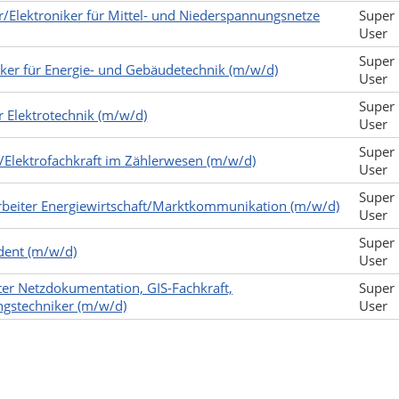
r/Elektroniker für Mittel- und Niederspannungsnetze
Super
User
Super
iker für Energie- und Gebäudetechnik (m/w/d)
User
Super
 Elektrotechnik (m/w/d)
User
Super
Elektrofachkraft im Zählerwesen (m/w/d)
User
Super
beiter Energiewirtschaft/Marktkommunikation (m/w/d)
User
Super
ent (m/w/d)
User
ter Netzdokumentation, GIS-Fachkraft,
Super
gstechniker (m/w/d)
User