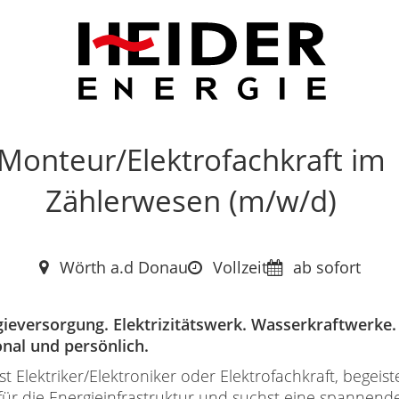
Monteur/Elektrofachkraft im
Zählerwesen (m/w/d)
Wörth a.d Donau
Vollzeit
ab sofort
ieversorgung. Elektrizitätswerk. Wasserkraftwerke.
nal und persönlich.
st Elektriker/Elektroniker oder Elektrofachkraft, begeist
für die Energieinfrastruktur und suchst eine spannend