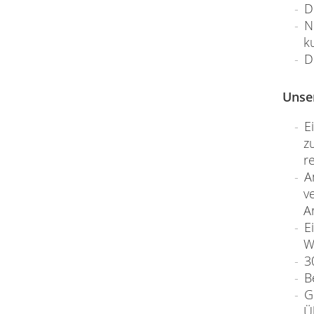
D
N
k
D
Unse
E
z
r
A
v
A
E
W
3
B
G
Ü