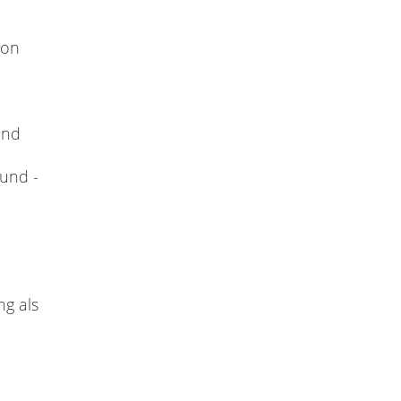
von
und
und -
ng als