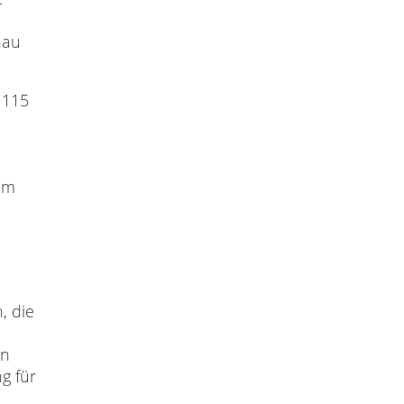
nau
 115
em
, die
en
g für