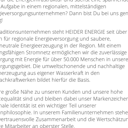
Aufgabe in einem regionalen, mittelständigen
gieversorgungsunternehmen? Dann bist Du bei uns ge
g!
raditionsunternehmen steht HEIDER ENERGIE seit über
n für regionale Energieversorgung und saubere,
neutrale Energieerzeugung in der Region. Mit einem
ungsfähigen Stromnetz ermöglichen wir die zuverlässige
rgung mit Energie für über 50.000 Menschen in unser
rgungsgebiet. Die umweltschonende und nachhaltige
erzeugung aus eigener Wasserkraft in den
achkraftwerken bildet hierfür die Basis.
re große Nähe zu unseren Kunden und unsere hohe
cequalität sind und bleiben dabei unser Markenzeichen
nale Identität ist ein wichtiger Teil unserer
enphilosophie. In unserem Familienunternehmen steh
vertrauensvolle Zusammenarbeit und die Wertschätzun
e Mitarbeiter an oberster Stelle.