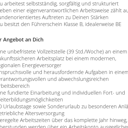
u arbeitest selbstständig, sorgfältig und strukturiert
eben einer eigenverantwortlichen Arbeitsweise zählt a
undenorientiertes Auftreten zu Deinen Stärken
u besitzt den Führerschein Klasse B, idealerweise BE
r Angebot an Dich
ine unbefristete Vollzeitstelle (39 Std./Woche) an einem
ukunftssicheren Arbeitsplatz bei einem modernen,
egionalen Energieversorger
nspruchsvolle und herausfordernde Aufgaben in eine
erantwortungsvollen und abwechslungsreichen
rbeitsbereich
ine fundierte Einarbeitung und individuellen Fort- und
eiterbildungsmöglichkeiten
0 Urlaubstage sowie Sonderurlaub zu besonderen Anl
etriebliche Altersversorgung
eregelte Arbeitszeiten über das komplette Jahr hinweg,
berstunden werden über ein Arbeitskonto ausgegliche