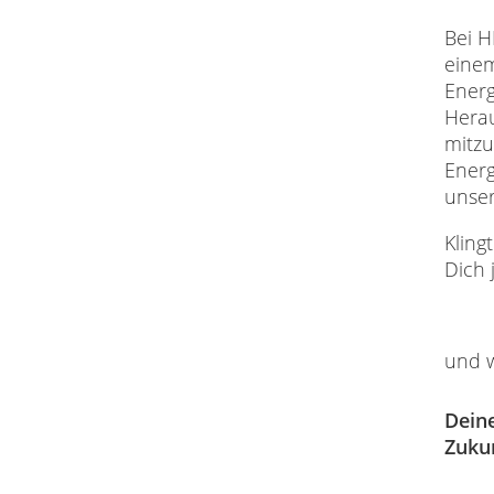
Bei H
einem
Ener
Herau
mitzu
Energ
unser
Klin
Dich j
und w
Dein
Zuku