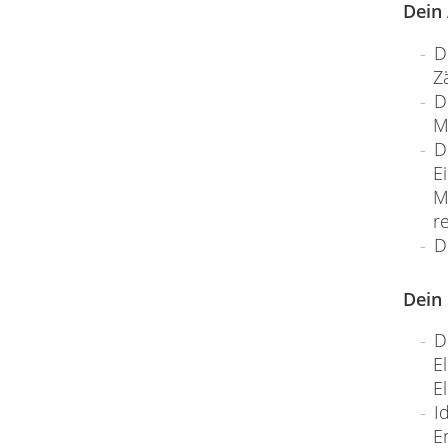
Dein
D
Z
D
M
D
E
M
r
D
Dein 
D
E
E
I
E