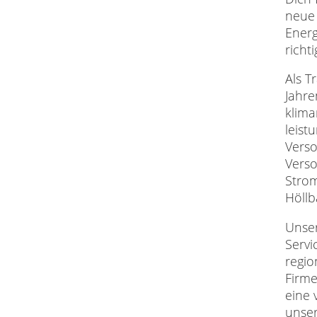
neue 
Ener
richti
Als T
Jahre
klima
leist
Verso
Verso
Strom
Höllb
Unse
Servi
regio
Firm
eine 
unser