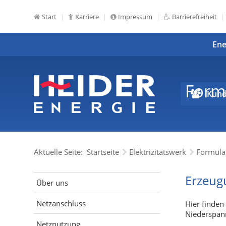
Start
Karriere
Impressum
Barrierefreiheit
Ene
Form
Kund
Aktuelle Seite:
Startseite
Elektrizitätswerk
Formula
Erzeug
Über uns
Netzanschluss
Hier finden
Niederspan
Netznutzung