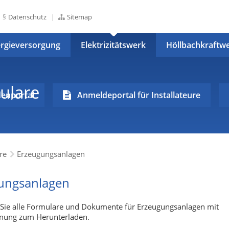
Datenschutz
Sitemap
rgieversorgung
Elektrizitätswerk
Höllbachkraftw
ulare
enportal
Anmeldeportal für Installateure
re
Erzeugungsanlagen
ungsanlagen
 Sie alle Formulare und Dokumente für Erzeugungsanlagen mit
nung zum Herunterladen.