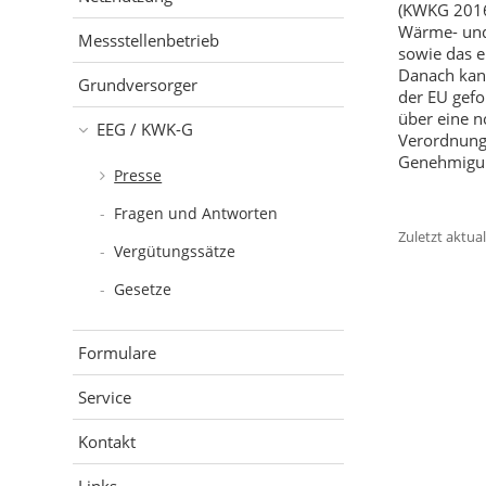
(KWKG 2016
Wärme- und
Messstellenbetrieb
sowie das e
Danach kan
Grundversorger
der EU gef
über eine n
EEG / KWK-G
Verordnung 
Genehmigung
Presse
Fragen und Antworten
Zuletzt aktua
Vergütungssätze
Gesetze
Formulare
Service
Kontakt