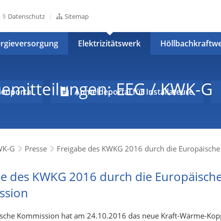
Datenschutz
Sitemap
rgieversorgung
Elektrizitätswerk
Höllbachkraftw
semitteilungen: EEG / KWK-G
enportal
Anmeldeportal für Installateure
WK-G
Presse
be des KWKG 2016 durch die Europäisch
ssion
ische Kommission hat am 24.10.2016 das neue Kraft-Wärme-Kop