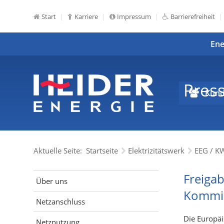
Start
Karriere
Impressum
Barrierefreiheit
Ene
Pres
Kund
Aktuelle Seite:
Startseite
Elektrizitätswerk
EEG / K
Freiga
Über uns
Kommi
Netzanschluss
Die Europä
Netznutzung