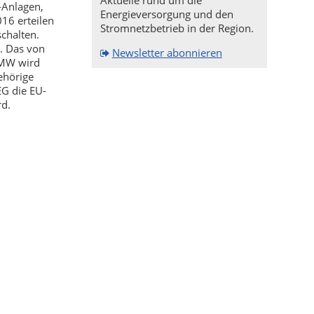
Aktuelle rund um die
-Anlagen,
Energieversorgung und den
16 erteilen
Stromnetzbetrieb in der Region.
chalten.
. Das von
Newsletter abonnieren
 MW wird
ehörige
EG die EU-
rd.